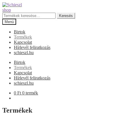
Ugrás
Kilépés
a
a
navigációhoz
tartalomba
Keresés
Keresés
a
Menü
következőre:
Birtok
Termékek
Kapcsolat
Hírlevél feliratkozás
schieszl.hu
Birtok
Termékek
Kapcsolat
Hírlevél feliratkozás
schieszl.hu
0
Ft
0 termék
Termékek