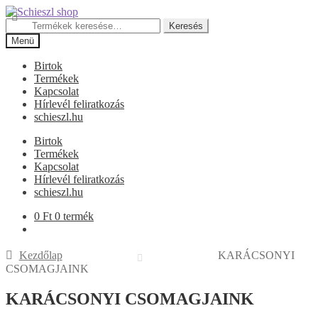
Ugrás
Kilépés
a
a
Keresés
Keresés
navigációhoz
tartalomba
a
Menü
következőre:
Birtok
Termékek
Kapcsolat
Hírlevél feliratkozás
schieszl.hu
Birtok
Termékek
Kapcsolat
Hírlevél feliratkozás
schieszl.hu
0
Ft
0 termék
Kezdőlap
KARÁCSONYI
CSOMAGJAINK
KARÁCSONYI CSOMAGJAINK